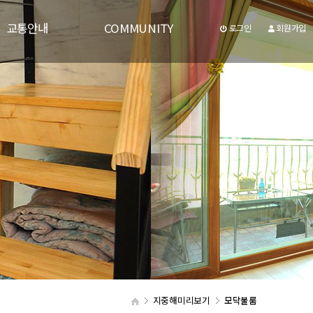
교통안내
COMMUNITY
로그인
회원가입
교통안내
공지사항
질문과답변
갤러리
숙박후기
유투브동영상
통합검색
자주하시는질문
지중해미리보기
모닥불룸