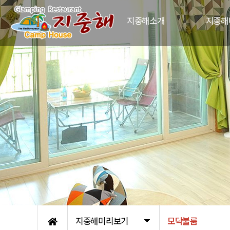
지중해소개
지중해
지중해펜션소개
모
지중해펜션역사
야
오시는길
크
지
외
지중해미리보기
모닥불룸