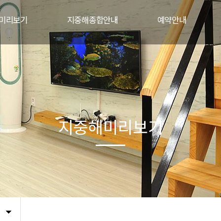
미리보기
지중해종합안내
예약안내
닥불룸
식당메뉴
실시간예약
자수룸
지중해현동점
예약확인
루저룸
갯벌체험
객실사용안내
중해룸
주변관광지안내
예약계좌안내
부전경
1:1문의
교통안내
지중해미리보기