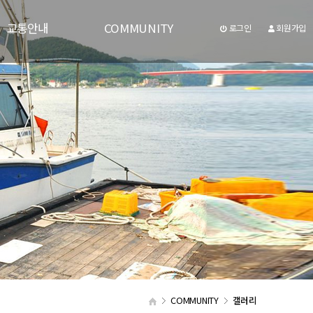
교통안내
COMMUNITY
로그인
회원가입
교통안내
공지사항
질문과답변
갤러리
숙박후기
유투브동영상
통합검색
자주하시는질문
COMMUNITY
갤러리