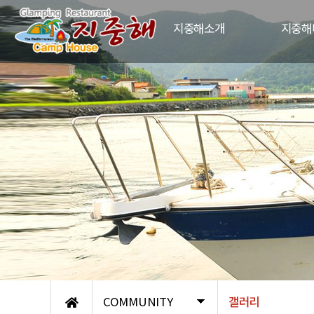
지중해소개
지중해
지중해펜션소개
모
지중해펜션역사
야
오시는길
크
지
외
COMMUNITY
갤러리