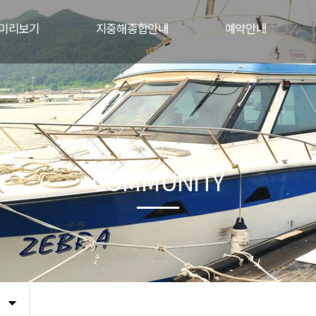
미리보기
지중해종합안내
예약안내
닥불룸
식당메뉴
실시간예약
자수룸
지중해현동점
예약확인
루저룸
갯벌체험
객실사용안내
중해룸
주변관광지안내
예약계좌안내
부전경
1:1문의
교통안내
COMMUNITY