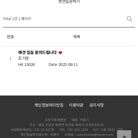
펜션질문하기
Total 1건
1 페이지
번호
제목
애견 입실 문의드립니다
1
조기완
Hit 15026
Date 2022-08-11
개인정보처리방침
이용약관
공지사항
고성 지중해펜션
대표 : 박종기
주소 : 경남 고성군 동해면 외산로 486(구,외산리415-8)
사업자등록번호 : 612-13-43739
TEL : 055-672-1243
H.P : 010-3833-1386
개인정보책임관리자 : 박종기
이메일 : camphouse@naver.com