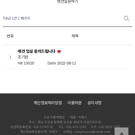
펜션질문하기
Total 1건
1 페이지
번호
제목
애견 입실 문의드립니다
1
조기완
Hit 15020
Date 2022-08-11
개인정보처리방침
이용약관
공지사항
고성 지중해펜션
대표 : 박종기
주소 : 경남 고성군 동해면 외산로 486(구,외산리415-8)
사업자등록번호 : 612-13-43739
TEL : 055-672-1243
H.P : 010-3833-1386
개인정보책임관리자 : 박종기
이메일 : camphouse@naver.com