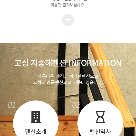
마음껏 즐겨보십시요.
고성 지중해펜션 INFORMATION
아름다운 야경과 아담한펜션으로
고성의 명품펜션으로 거듭나겠습니다.
01
02
펜션소개
펜션역사