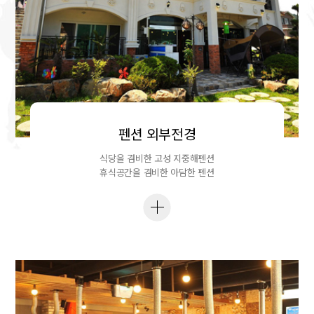
펜션 외부전경
식당을 겸비한 고성 지중해펜션
휴식공간을 겸비한 아담한 펜션