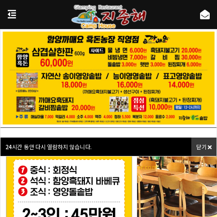
식당을 겸비한 여유를 즐길수 있는펜션!
연인들과,가족단위의 펜션!
고성 지중해캠프하우스 에서 누리세요!
24
시간 동안 다시 열람하지 않습니다.
닫기
상담문의 : camphouse@naver.com