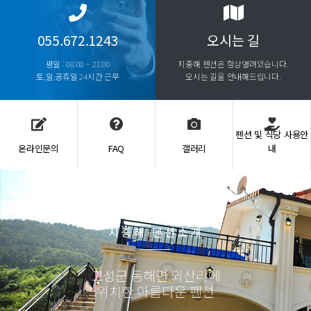
055.672.1243
오시는 길
평일 : 08:00 ~ 21:00
지중해 펜션은 항상열려있습니다.
토,일,공휴일 24시간 근무
오시는 길을 안내해드립니다.
펜션 및 식당 사용안
온라인문의
FAQ
갤러리
내
지중해 펜션소개
고성군 동해면 외산리에
위치한 아름다운 펜션